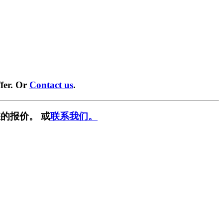
fer. Or
Contact us
.
的报价。 或
联系我们。