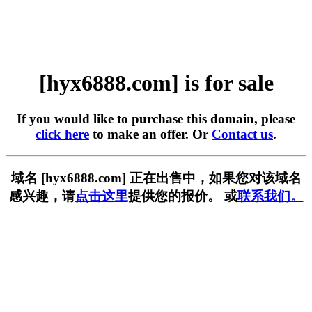
[hyx6888.com] is for sale
If you would like to purchase this domain, please
click here
to make an offer. Or
Contact us
.
域名 [hyx6888.com] 正在出售中，如果您对该域名
感兴趣，请
点击这里
提供您的报价。 或
联系我们。